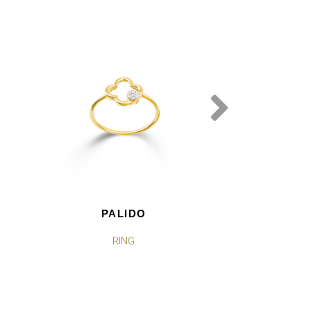
PALIDO
PAL
RING
OHRST