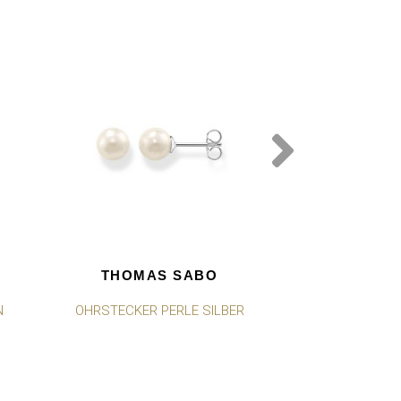
THOMAS SABO
THOMA
N
OHRSTECKER PERLE SILBER
ARMBAND WEI