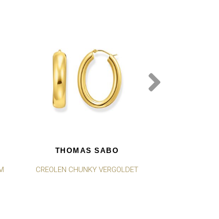
THOMAS SABO
THOMA
M
CREOLEN CHUNKY VERGOLDET
CREOLEN MIT
ELEGANTE
VERG