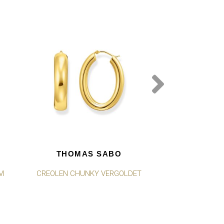
THOMAS SABO
THOMA
M
CREOLEN CHUNKY VERGOLDET
CREOLEN MIT
ELEGANTE
VERG