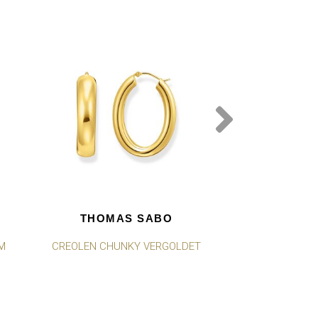
THOMAS SABO
THOMA
M
CREOLEN CHUNKY VERGOLDET
CREOLEN MIT
ELEGANTE
VERG