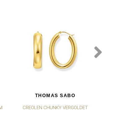
THOMAS SABO
THOMA
M
CREOLEN CHUNKY VERGOLDET
CREOLEN MIT
ELEGANTE
VERG