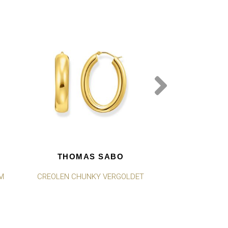
THOMAS SABO
THOMA
M
CREOLEN CHUNKY VERGOLDET
CREOLEN MIT
ELEGANTE
VERG