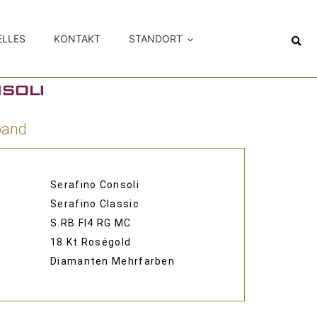
ELLES
KONTAKT
STANDORT
band
Serafino Consoli
Serafino Classic
S.RB FI4 RG MC
18 Kt Roségold
Diamanten Mehrfarben