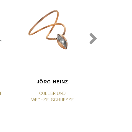
JÖRG HEINZ
JÖRG 
T
COLLIER UND
RI
WECHSELSCHLIESSE