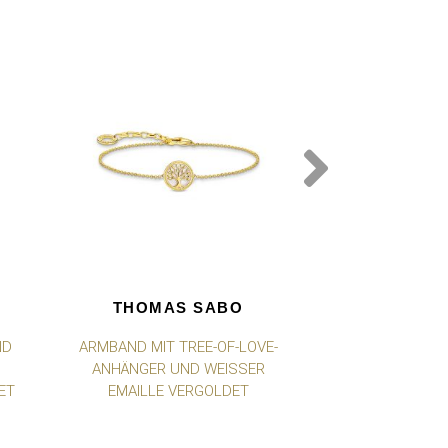
THOMAS SABO
THOMA
ND
ARMBAND MIT TREE-OF-LOVE-
ARMBAND M
ANHÄNGER UND WEISSER E
ANHÄNGER 
T
MAILLE VERGOLDET