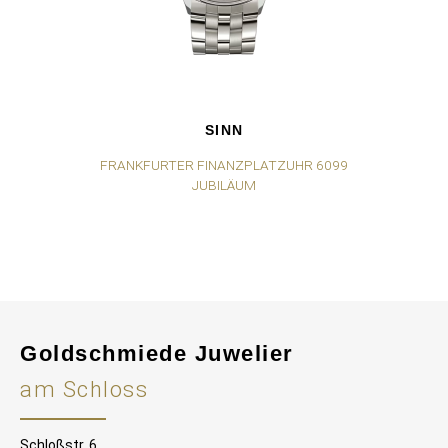
SINN
FRANKFURTER FINANZPLATZUHR 6099
F
JUBILÄUM
Goldschmiede Juwelier
am Schloss
Schloßstr. 6