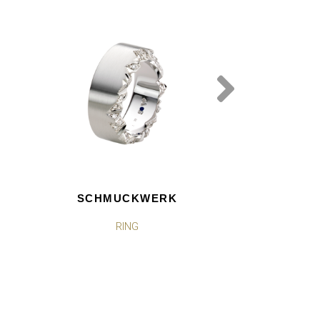
SCHMUCKWERK
SCHMU
RING
RI