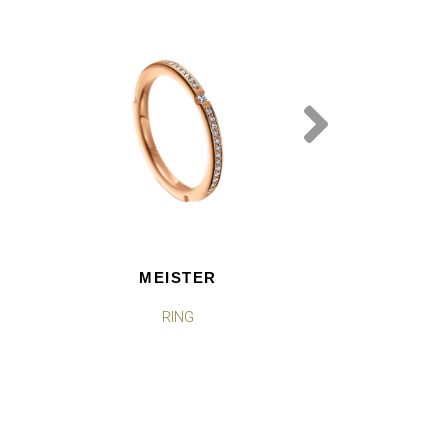
MEISTER
MEI
RING
RI