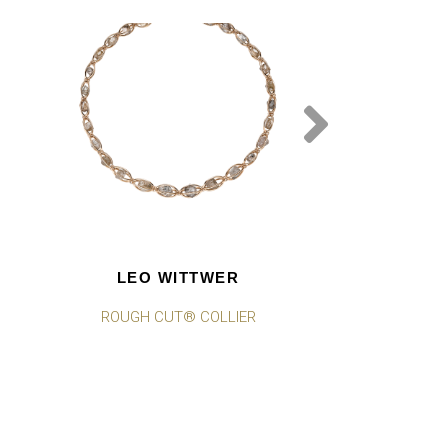
LEO WITTWER
LEO W
ROUGH CUT® COLLIER
PANTA RHE