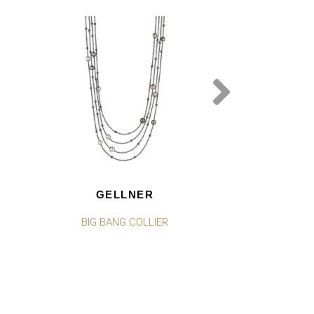
GELLNER
GEL
BIG BANG COLLIER
BIG BANG