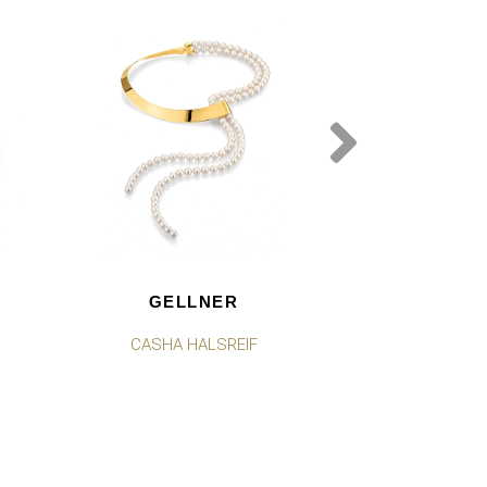
GELLNER
GEL
CASHA HALSREIF
STARS IN H