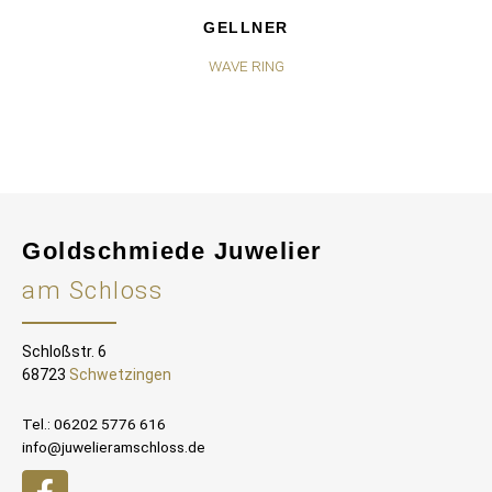
GELLNER
WAVE RING
MO
Goldschmiede Juwelier
am Schloss
Schloßstr. 6
68723
Schwetzingen
Tel.: 06202 5776 616
info@juwelieramschloss.de