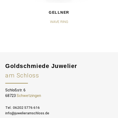
GELLNER
WAVE RING
MO
Goldschmiede Juwelier
am Schloss
Schloßstr. 6
68723
Schwetzingen
Tel.: 06202 5776 616
info@juwelieramschloss.de