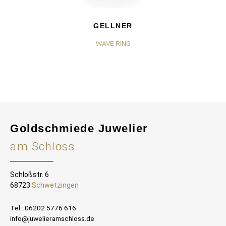
GELLNER
WAVE RING
MO
Goldschmiede Juwelier
am Schloss
Schloßstr. 6
68723
Schwetzingen
Tel.: 06202 5776 616
info@juwelieramschloss.de