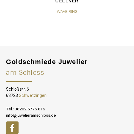
GELLNER
WAVE RING
MO
Goldschmiede Juwelier
am Schloss
Schloßstr. 6
68723
Schwetzingen
Tel.: 06202 5776 616
info@juwelieramschloss.de