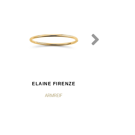
ELAINE FIRENZE
ELAINE 
ARMREIF
ARMBAND MIT